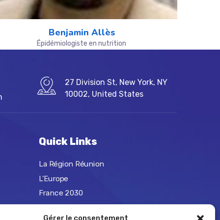
Benjamin Allès
Épidémiologiste en nutrition
27 Division St, New York, NY
10002, United States
m
Quick Links
La Région Réunion
L’Europe
France 2030
ANR
Gérer le consentement