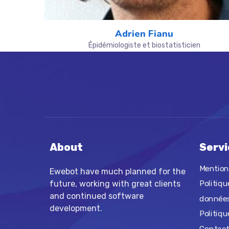
Adrien Fianu
Épidémiologiste et biostatisticien
About
Servi
Mention
Ewebot have much planned for the
future, working with great clients
Politiqu
and continued software
donnée
development.
Politiqu
Contact