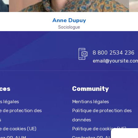
Anne Dupuy
Sociologue
8 800 2534 236
email@yoursite.co
ces
Community
s légales
Mentions légales
e de protection des
Politique de protection des
s
données
e de cookies (UE)
Politique de cookies (UE)
ez OR-ALIM
Contactez OR-ALIM