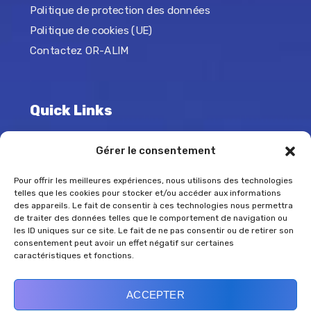
Politique de protection des données
Politique de cookies (UE)
Contactez OR-ALIM
Quick Links
La Région Réunion
Gérer le consentement
L’Europe
Pour offrir les meilleures expériences, nous utilisons des technologies
France 2030
telles que les cookies pour stocker et/ou accéder aux informations
ANR
des appareils. Le fait de consentir à ces technologies nous permettra
de traiter des données telles que le comportement de navigation ou
ARS
les ID uniques sur ce site. Le fait de ne pas consentir ou de retirer son
consentement peut avoir un effet négatif sur certaines
ANSES
caractéristiques et fonctions.
Chaire Unesco
PAT trois bassins
ACCEPTER
IRD