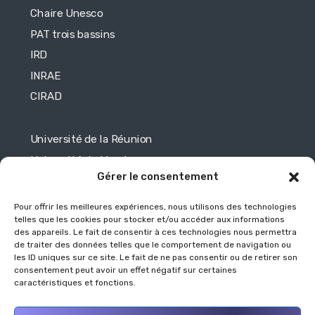
Chaire Unesco
PAT trois bassins
IRD
INRAE
CIRAD
Université de la Réunion
Université de Maurice
Gérer le consentement
Université de Toulouse
Université de Mayotte
Pour offrir les meilleures expériences, nous utilisons des technologies
telles que les cookies pour stocker et/ou accéder aux informations
des appareils. Le fait de consentir à ces technologies nous permettra
Légales
de traiter des données telles que le comportement de navigation ou
les ID uniques sur ce site. Le fait de ne pas consentir ou de retirer son
consentement peut avoir un effet négatif sur certaines
Mentions légales
caractéristiques et fonctions.
Politique de protection des données