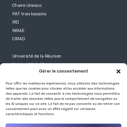
Chaire Unesco
PAT trois bassins
IRD
INRAE
CIRAD
Université de la Réunion
Université de Maurice
Gérer le consentement
Université de Toulouse
Université de Mayotte
Pour offrir les meilleures expériences, nous utilisons des technologies
telles que les cookies pour stocker et/ou accéder aux informations
des appareils. Le fait de consentir à ces technologies nous permettra
Légales
de traiter des données telles que le comportement de navigation ou
les ID uniques sur ce site. Le fait de ne pas consentir ou de retirer son
consentement peut avoir un effet négatif sur certaines
Mentions légales
caractéristiques et fonctions.
Politique de protection des données