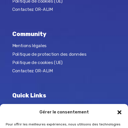
Politique de cookies (UE)
Contactez OR-ALIM
Community
Mentions légales
Politique de protection des données
Politique de cookies (UE)
Contactez OR-ALIM
Quick Links
La Région Réunion
Gérer le consentement
L’Europe
Pour offrir les meilleures expériences, nous utilisons des technologies
France 2030