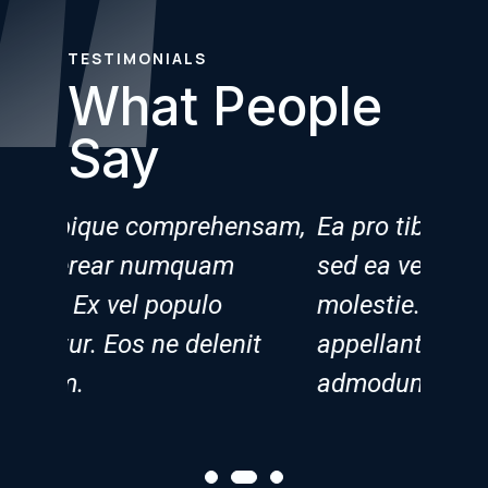
TESTIMONIALS
What People
Say
nsam,
Ea pro tibique comprehensam,
Ea pr
sed ea verear numquam
sed e
molestie. Ex vel populo
moles
it
appellantur. Eos ne delenit
appell
admodum.
admo