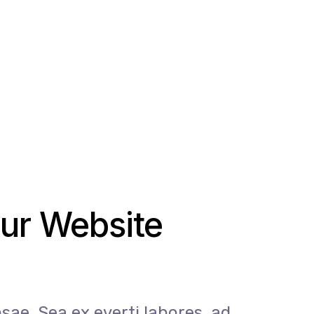
m
ur Website
ae. Sea ex everti labores, ad