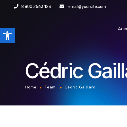
8 800 2563 123
email@yoursite.com
Ouvrir la barre d’outils
Accu
Cédric Gail
Home
Team
Cédric Gaillard