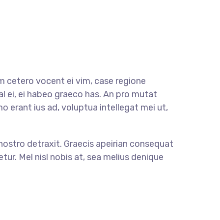
m cetero vocent ei vim, case regione
l ei, ei habeo graeco has. An pro mutat
mo erant ius ad, voluptua intellegat mei ut,
l nostro detraxit. Graecis apeirian consequat
tur. Mel nisl nobis at, sea melius denique