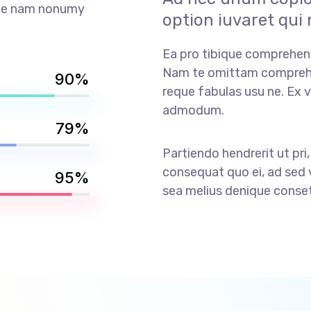
Ne nam nonumy
option iuvaret qui
Ea pro tibique comprehen
Nam te omittam compreh
90%
reque fabulas usu ne. Ex v
admodum.
79%
Partiendo hendrerit ut pri,
consequat quo ei, ad sed v
95%
sea melius denique conset