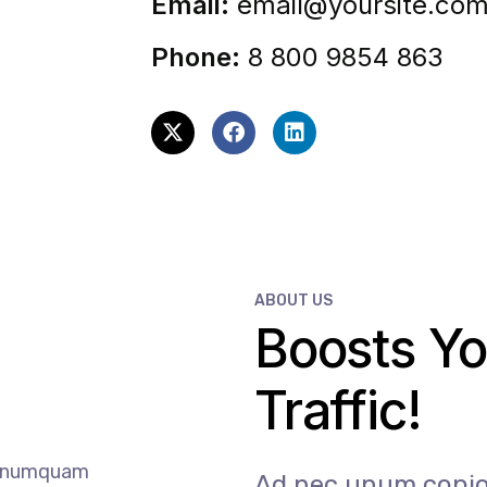
Email:
email@yoursite.co
Phone:
8 800 9854 863
ABOUT US
Boosts Yo
Traffic!
ar numquam
Ad nec unum copios