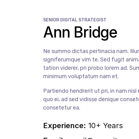
SENIOR DIGITAL STRATEGIST
Ann Bridge
Ne summo dictas pertinacia nam. Illu
signiferumque vim te. Sed fugit anima
tation viderer, pri probo lorem ad. Su
minimum voluptatum nam et.
Partiendo hendrerit ut pri, in nam nis
quo ei, ad sed vidisse denique consete
consetetur ea.
Experience:
10+ Years