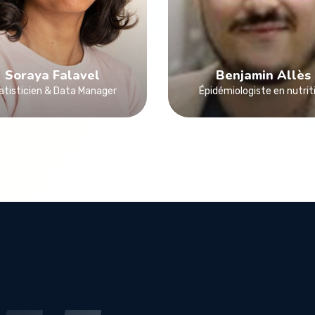
Soraya Falavel
Benjamin Allès
atisticien & Data Manager
Épidémiologiste en nutrit