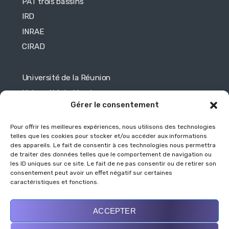
PAT trois bassins
IRD
INRAE
CIRAD
Université de la Réunion
Université de Maurice
Gérer le consentement
Université de Toulouse
Université de Mayotte
Pour offrir les meilleures expériences, nous utilisons des technologies
telles que les cookies pour stocker et/ou accéder aux informations
des appareils. Le fait de consentir à ces technologies nous permettra
Légales
de traiter des données telles que le comportement de navigation ou
les ID uniques sur ce site. Le fait de ne pas consentir ou de retirer son
consentement peut avoir un effet négatif sur certaines
Mentions légales
caractéristiques et fonctions.
Politique de protection des données
Politique de cookies (UE)
ACCEPTER
Contactez OR-ALIM