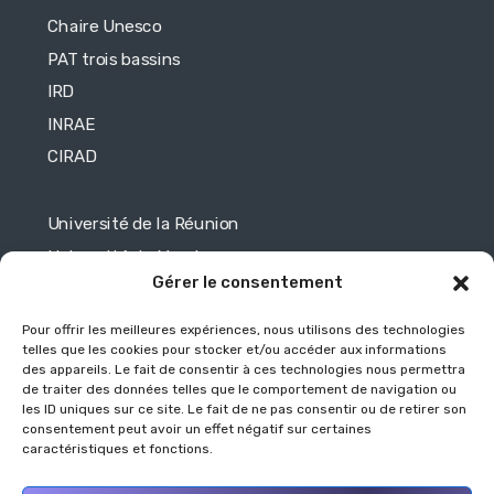
Chaire Unesco
PAT trois bassins
IRD
INRAE
CIRAD
Université de la Réunion
Université de Maurice
Gérer le consentement
Université de Toulouse
Université de Mayotte
Pour offrir les meilleures expériences, nous utilisons des technologies
telles que les cookies pour stocker et/ou accéder aux informations
des appareils. Le fait de consentir à ces technologies nous permettra
Légales
de traiter des données telles que le comportement de navigation ou
les ID uniques sur ce site. Le fait de ne pas consentir ou de retirer son
consentement peut avoir un effet négatif sur certaines
Mentions légales
caractéristiques et fonctions.
Politique de protection des données